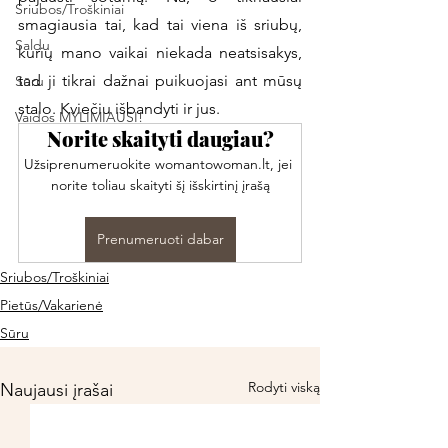
Sriubos/Troškiniai
smagiausia tai, kad tai viena iš sriubų, 
Saldu
kurių mano vaikai niekada neatsisakys, 
tad ji tikrai dažnai puikuojasi ant mūsų 
Sūru
stalo. Kviečiu išbandyti ir jus.
Vaidos MYLIMIAUSI!
Norite skaityti daugiau?
Užsiprenumeruokite womantowoman.lt, jei 
norite toliau skaityti šį išskirtinį įrašą
Prenumeruoti dabar
Sriubos/Troškiniai
Pietūs/Vakarienė
Sūru
Rodyti viską
Naujausi įrašai