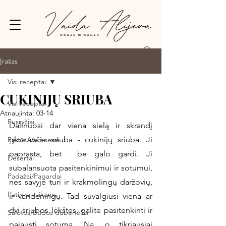
Prisijungti
Įrašas
Visi receptai
CUKINIJŲ SRIUBA
Visi receptai
Atnaujinta:
03-14
Pusryčiai
Dalinuosi dar viena sielą ir skrandį 
glostančia sriuba - cukinijų sriuba. Ji 
Pietūs/Vakarienė
paprasta, bet  be galo gardi. Ji 
Desertai
subalansuota pasitenkinimui ir sotumui, 
Padažai/Pagardai
nes savyje turi ir krakmolingų daržovių, 
Patinka vaikams
ir vandeningų. Tad suvalgiusi vieną ar 
dvi sriubos lėkštes, galite pasitenkinti ir 
Salotos/Budos dubenėliai
pajausti sotumą. Na, o tikriausiai 