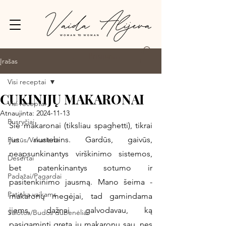
Prisijungti
Įrašas
Visi receptai
CUKINIJŲ MAKARONAI
Visi receptai
Atnaujinta:
2024-11-13
Pusryčiai
Šie makaronai (tiksliau spaghetti), tikrai 
jus nustebins. Gardūs, gaivūs, 
Pietūs/Vakarienė
neapsunkinantys virškinimo sistemos, 
Desertai
bet patenkinantys sotumo ir 
Padažai/Pagardai
pasitenkinimo jausmą. Mano šeima - 
Patinka vaikams
makaronų megėjai, tad gamindama 
jiems, dažnai galvodavau, ką 
Salotos/Budos dubenėliai
pasigaminti greta jų makaronų sau, nes 