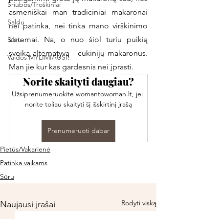
Sriubos/Troškiniai
asmeniškai man tradiciniai makaronai 
Saldu
nei patinka, nei tinka mano virškinimo 
sistemai. Na, o nuo šiol turiu puikią 
Sūru
sveiką alternatyvą - cukinijų makaronus. 
Vaidos MYLIMIAUSI!
Man jie kur kas gardesnis nei įprasti. 
Norite skaityti daugiau?
Užsiprenumeruokite womantowoman.lt, jei 
norite toliau skaityti šį išskirtinį įrašą
Prenumeruoti dabar
Pietūs/Vakarienė
Patinka vaikams
Sūru
Rodyti viską
Naujausi įrašai