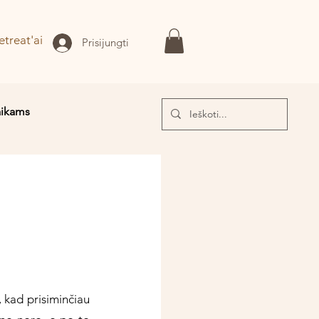
etreat'ai
Prisijungti
aikams
I!
 kad prisiminčiau 