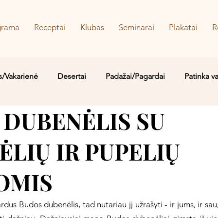
grama
Receptai
Klubas
Seminarai
Plakatai
R
s/Vakarienė
Desertai
Padažai/Pagardai
Patinka v
 DUBENĖLIS SU
Sriubos/Troškiniai
Saldu
Sūru
Vaidos MYLIMIAUS
LIŲ IR PUPELIŲ
OMIS
us Budos dubenėlis, tad nutariau jį užrašyti - ir jums, ir sau,