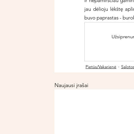
ir nepamirščiau gamin
jau dėlioju lėkštę ap
buvo paprastas - burok
Užsiprenume
Pietūs/Vakarienė
Saloto
Naujausi įrašai