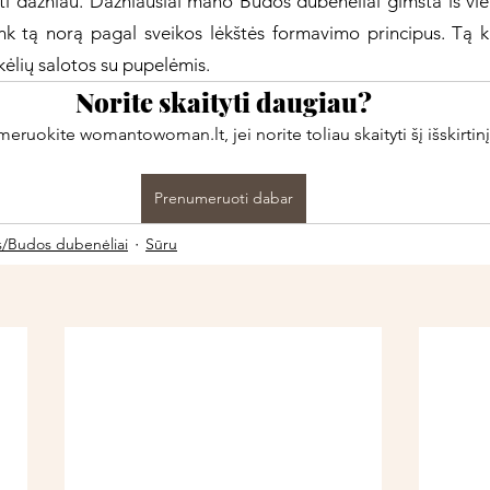
ti dažniau. Dažniausiai mano Budos dubenėliai gimsta iš vie
link tą norą pagal sveikos lėkštės formavimo principus. Tą 
ėlių salotos su pupelėmis.
Norite skaityti daugiau?
ruokite womantowoman.lt, jei norite toliau skaityti šį išskirtinį
Prenumeruoti dabar
s/Budos dubenėliai
Sūru