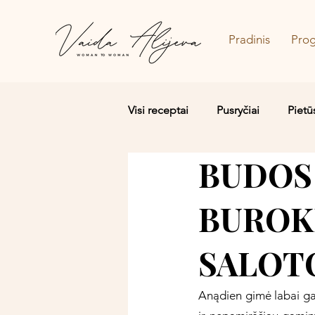
Pradinis
Pro
Visi receptai
Pusryčiai
Pietū
BUDOS
Salotos/Budos dubenėliai
BUROKĖ
SALOT
Anądien gimė labai gard