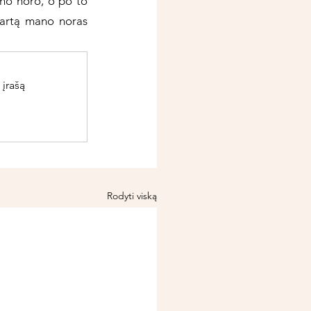
no noro, o po to 
kartą mano noras 
 įrašą
Rodyti viską