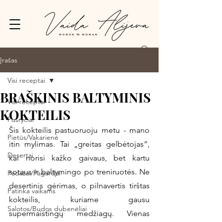
Prisijungti
Įrašas
Visi receptai
BRAŠKINIS BALTYMINIS
Visi receptai
KOKTEILIS
Pusryčiai
Šis kokteilis pastuoruoju metu - mano 
Pietūs/Vakarienė
itin mylimas. Tai „greitas gelbėtojas“, 
Desertai
kai norisi kažko gaivaus, bet kartu 
sotaus ir baltymingo po treniruotės. Ne 
Padažai/Pagardai
desertinis gėrimas, o pilnavertis tirštas 
Patinka vaikams
kokteilis, kuriame gausu 
Salotos/Budos dubenėliai
supermaistingų medžiagų. Vienas 