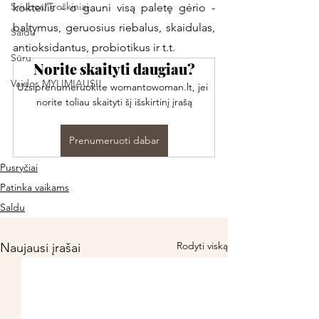
Sriubos/Troškiniai
kokteilis - o gauni visą paletę gėrio - 
baltymus, geruosius riebalus, skaidulas, 
Saldu
antioksidantus, probiotikus ir t.t. 
Sūru
Norite skaityti daugiau?
Vaidos MYLIMIAUSI!
Užsiprenumeruokite womantowoman.lt, jei 
norite toliau skaityti šį išskirtinį įrašą
Prenumeruoti dabar
Pusryčiai
Patinka vaikams
Saldu
Rodyti viską
Naujausi įrašai