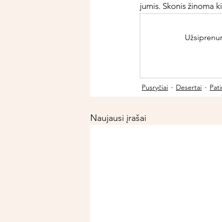
jumis. Skonis žinoma kie
Užsiprenume
Pusryčiai
Desertai
Pat
Naujausi įrašai