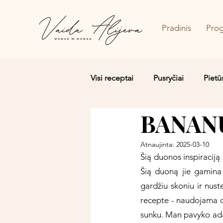
Pradinis
Pro
Visi receptai
Pusryčiai
Pietū
BANANŲ
Salotos/Budos dubenėliai
Atnaujinta:
2025-03-10
Šią duonos inspiraciją 
Šią duoną jie gamina i
gardžiu skoniu ir nust
recepte - naudojama da
sunku. Man pavyko adapt