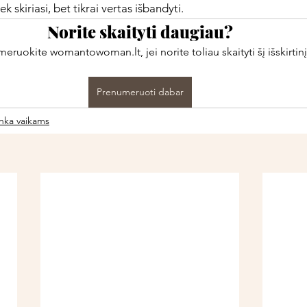
k skiriasi, bet tikrai vertas išbandyti. 
Norite skaityti daugiau?
ruokite womantowoman.lt, jei norite toliau skaityti šį išskirtinį
Prenumeruoti dabar
inka vaikams