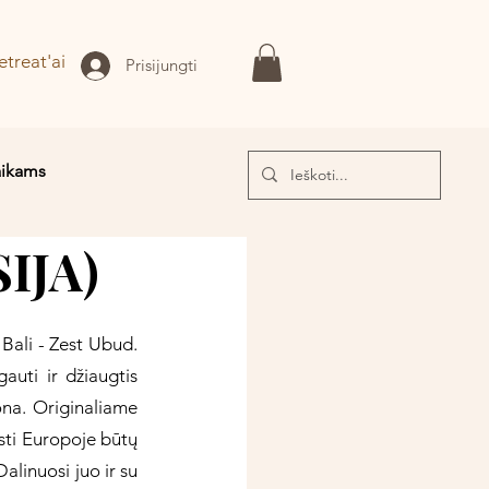
etreat'ai
Prisijungti
aikams
IJA)
I!
Bali - Zest Ubud. 
auti ir džiaugtis 
na. Originaliame 
sti Europoje būtų 
linuosi juo ir su 