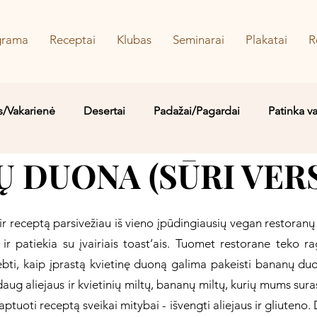
grama
Receptai
Klubas
Seminarai
Plakatai
R
s/Vakarienė
Desertai
Padažai/Pagardai
Patinka v
 DUONA (SŪRI VERS
Sriubos/Troškiniai
Saldu
Sūru
Vaidos MYLIMIAUS
ir receptą parsivežiau iš vieno įpūdingiausių vegan restoranų 
r patiekia su įvairiais toast’ais. Tuomet restorane teko rag
ebti, kaip įprastą kvietinę duoną galima pakeisti bananų duo
ug aliejaus ir kvietinių miltų, bananų miltų, kurių mums sura
uoti receptą sveikai mitybai - išvengti aliejaus ir gliuteno. Da