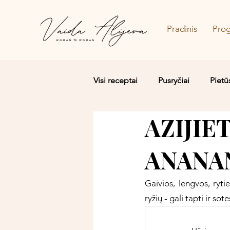
Pradinis
Pro
Visi receptai
Pusryčiai
Pietū
AZIJIE
Salotos/Budos dubenėliai
ANANA
Gaivios, lengvos, ryti
ryžių - gali tapti ir sot