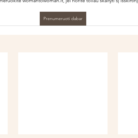
ruokite womantowoman.lt, jei norite toliau skaityti šį išskirtinį
Prenumeruoti dabar