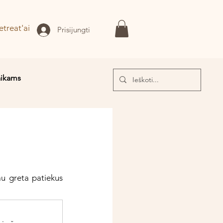
etreat'ai
Prisijungti
aikams
I!
au greta patiekus 