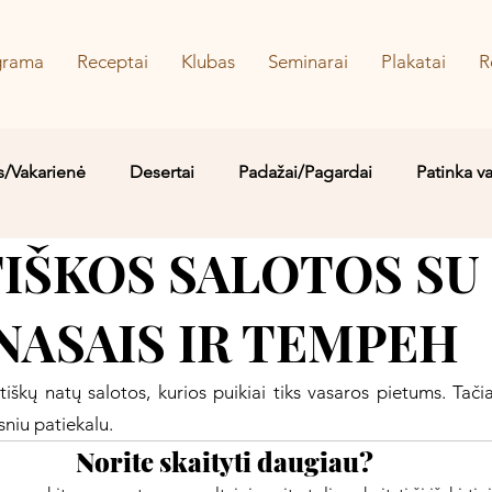
grama
Receptai
Klubas
Seminarai
Plakatai
R
s/Vakarienė
Desertai
Padažai/Pagardai
Patinka v
TIŠKOS SALOTOS SU
Sriubos/Troškiniai
Saldu
Sūru
Vaidos MYLIMIAUS
NASAIS IR TEMPEH
etiškų natų salotos, kurios puikiai tiks vasaros pietums. Tači
esniu patiekalu. 
Norite skaityti daugiau?