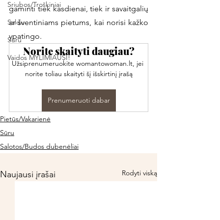
Sriubos/Troškiniai
gaminti tiek kasdienai, tiek ir savaitgalių 
Saldu
ar šventiniams pietums, kai norisi kažko 
ypatingo. 
Sūru
Norite skaityti daugiau?
Vaidos MYLIMIAUSI!
Užsiprenumeruokite womantowoman.lt, jei 
norite toliau skaityti šį išskirtinį įrašą
Prenumeruoti dabar
Pietūs/Vakarienė
Sūru
Salotos/Budos dubenėliai
Rodyti viską
Naujausi įrašai