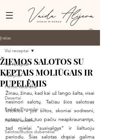
Prisijungti
Įrašas
Visi receptai
ŽIEMOS SALOTOS SU
Visi receptai
KEPTAIS MOLIŪGAIS IR
Pusryčiai
PUPELĖMIS
Pietūs/Vakarienė
Žinau, žinau, kad kai už lango šalta, visai 
Desertai
nesinori salotų. Tačiau šios salotoas 
Padažai/Pagardai
kitokios - jos šiltos, skoniai sodresni, 
sotesni, bet tuo pačiu neapkraunantys, 
Patinka vaikams
tad mielai “susivalgys” ir šaltuoju 
Salotos/Budos dubenėliai
periodu. Šias salotas drąsiai galima 