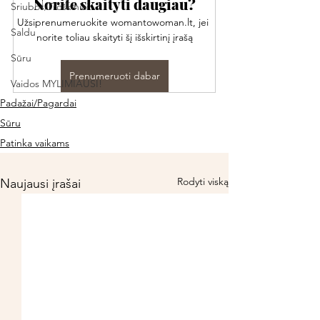
Norite skaityti daugiau?
Sriubos/Troškiniai
Užsiprenumeruokite womantowoman.lt, jei 
Saldu
norite toliau skaityti šį išskirtinį įrašą
Sūru
Prenumeruoti dabar
Vaidos MYLIMIAUSI!
Padažai/Pagardai
Sūru
Patinka vaikams
Rodyti viską
Naujausi įrašai