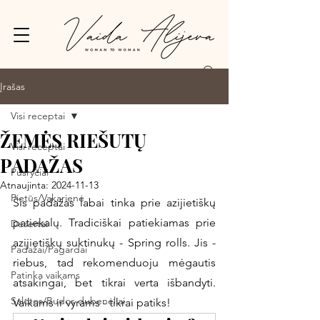
Prisijungti
Įrašas
Visi receptai
ŽEMĖS RIEŠUTŲ
Visi receptai
PADAŽAS
Pusryčiai
Atnaujinta:
2024-11-13
Pietūs/Vakarienė
Šis padažas labai tinka prie azijietiškų 
patiekalų. Tradiciškai patiekiamas prie 
Desertai
azijietiškų suktinukų - Spring rolls. Jis - 
Padažai/Pagardai
riebus, tad rekomenduoju mėgautis 
Patinka vaikams
atsakingai, bet tikrai verta išbandyti. 
Salotos/Budos dubenėliai
Vaikams ir vyrams - tikrai patiks! 