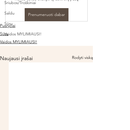
Sriubos/Troškiniai
Saldu
Prenumeruoti dabar
Sūru
Pusryčiai
Sūru
Vaidos MYLIMIAUSI!
Vaidos MYLIMIAUSI!
Rodyti viską
Naujausi įrašai