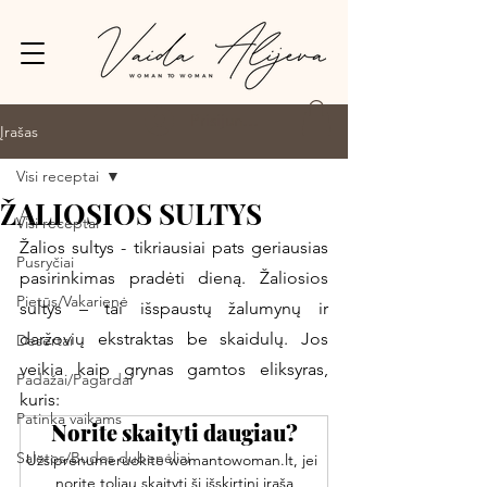
Prisijungti
Įrašas
Visi receptai
ŽALIOSIOS SULTYS
Visi receptai
Žalios sultys - tikriausiai pats geriausias 
Pusryčiai
pasirinkimas pradėti dieną. Žaliosios 
Pietūs/Vakarienė
sultys – tai išspaustų žalumynų ir 
daržovių ekstraktas be skaidulų. Jos 
Desertai
veikia kaip grynas gamtos eliksyras, 
Padažai/Pagardai
kuris:
Patinka vaikams
Norite skaityti daugiau?
Salotos/Budos dubenėliai
Užsiprenumeruokite womantowoman.lt, jei 
norite toliau skaityti šį išskirtinį įrašą