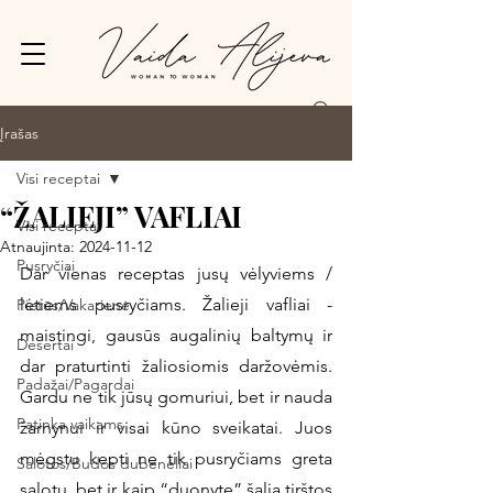
Prisijungti
Įrašas
Visi receptai
“ŽALIEJI” VAFLIAI
Visi receptai
Atnaujinta:
2024-11-12
Pusryčiai
Dar vienas receptas jusų vėlyviems / 
lėtiems pusryčiams. Žalieji vafliai - 
Pietūs/Vakarienė
maistingi, gausūs augalinių baltymų ir 
Desertai
dar praturtinti žaliosiomis daržovėmis. 
Padažai/Pagardai
Gardu ne tik jūsų gomuriui, bet ir nauda 
Patinka vaikams
žarnynui ir visai kūno sveikatai. Juos 
mėgstu kepti ne tik pusryčiams greta 
Salotos/Budos dubenėliai
salotų, bet ir kaip “duonytę” šalia tirštos 