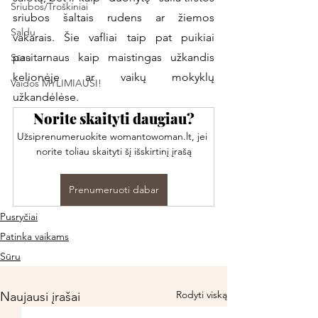
Sriubos/Troškiniai
sriubos šaltais rudens ar žiemos 
Saldu
vakarais. Šie vafliai taip pat puikiai 
pasitarnaus kaip maistingas užkandis 
Sūru
kelionėje ar vaikų mokyklų 
Vaidos MYLIMIAUSI!
užkandėlėse. 
Norite skaityti daugiau?
Užsiprenumeruokite womantowoman.lt, jei 
norite toliau skaityti šį išskirtinį įrašą
Prenumeruoti dabar
Pusryčiai
Patinka vaikams
Sūru
Rodyti viską
Naujausi įrašai