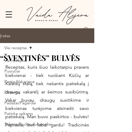
Prisijungti
Įrašas
Visi receptai
“ŠVENTINĖS” BULVĖS
Visi receptai
Receptas, kuris šiuo laikotarpiu pravers 
Pusryčiai
kiekvienai - tiek ruošiant Kūčių ar 
Pietūs/Vakarienė
Kalėdų stalą, tiek nešantis patiekalą į 
draugų vakarėlį ar šeimos susibūrimą. 
Desertai
Vakar buvau draugų susitikime ir 
Padažai/Pagardai
kiekvienas turėjome atsinešti savo 
Patinka vaikams
patiekalą. Man buvo paskirtos - bulvės! 
Salotos/Budos dubenėliai
Paprasta, bet labai gardu! Tradicinės 