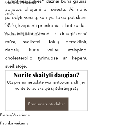
„šventinės bulvės“ dažnai būna gausiai 
Sriubos/Troškiniai
aplietos aliejumi ar sviestu. Aš noriu 
Saldu
parodyti versiją, kuri yra tokia pat skani, 
Sūru
traški, kvepianti prieskoniais, bet kur kas 
švaresnė, lengvesnė ir draugiškesnė 
Vaidos MYLIMIAUSI!
mūsų sveikatai. Jokių perteklinių 
riebalų, kurie vėliau atsispindi 
cholesterolio tyrimuose ar kepenų 
sveikatoje. 
Norite skaityti daugiau?
Užsiprenumeruokite womantowoman.lt, jei 
norite toliau skaityti šį išskirtinį įrašą
Prenumeruoti dabar
Pietūs/Vakarienė
Patinka vaikams