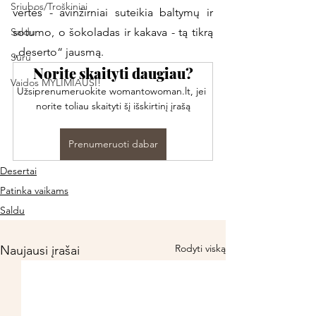
Sriubos/Troškiniai
vertės - avinžirniai suteikia baltymų ir 
Saldu
sotumo, o šokoladas ir kakava - tą tikrą 
„deserto“ jausmą.
Sūru
Norite skaityti daugiau?
Vaidos MYLIMIAUSI!
Užsiprenumeruokite womantowoman.lt, jei 
norite toliau skaityti šį išskirtinį įrašą
Prenumeruoti dabar
Desertai
Patinka vaikams
Saldu
Rodyti viską
Naujausi įrašai