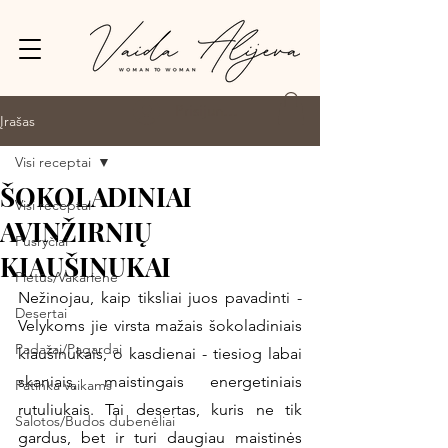
Prisijungti
Įrašas
Visi receptai
ŠOKOLADINIAI
Visi receptai
AVINŽIRNIŲ
Pusryčiai
KIAUŠINUKAI
Pietūs/Vakarienė
Nežinojau, kaip tiksliai juos pavadinti - 
Desertai
Velykoms jie virsta mažais šokoladiniais 
Padažai/Pagardai
kiaušinukais, o kasdienai - tiesiog labai 
skaniais, maistingais energetiniais 
Patinka vaikams
rutuliukais. Tai desertas, kuris ne tik 
Salotos/Budos dubenėliai
gardus, bet ir turi daugiau maistinės 